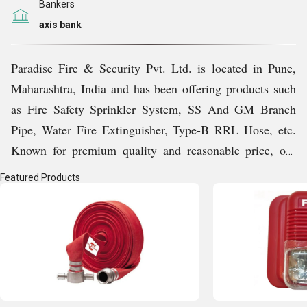
Bankers
axis bank
Paradise Fire & Security Pvt. Ltd. is located in Pune,
Maharashtra, India and has been offering products such
as Fire Safety Sprinkler System, SS And GM Branch
Pipe, Water Fire Extinguisher, Type-B RRL Hose, etc.
Known for premium quality and reasonable price, our
products are widely demanded in the market to meet
Featured Products
which we are leaving no stone unturned. Right from the
very first deal in 2019, we have been consistently
offering value for money good to esteemed customers.
Key Facts of Paradise Fire & Security Pvt. Ltd.: