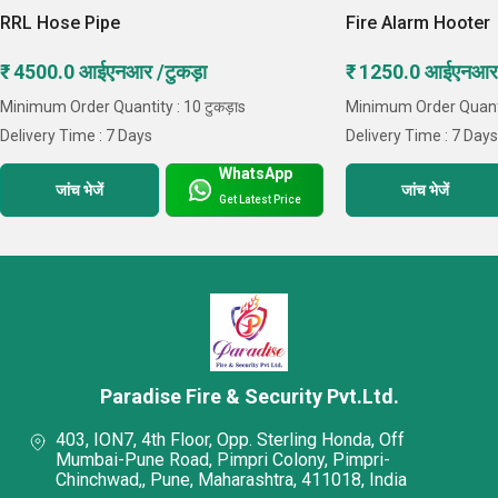
RRL Hose Pipe
Fire Alarm Hooter
₹ 4500.0 आईएनआर /टुकड़ा
₹ 1250.0 आईएनआर 
Minimum Order Quantity : 10 टुकड़ाs
Minimum Order Quantit
Delivery Time : 7 Days
Delivery Time : 7 Day
WhatsApp
जांच भेजें
जांच भेजें
Get Latest Price
Paradise Fire & Security Pvt.Ltd.
403, ION7, 4th Floor, Opp. Sterling Honda, Off
Mumbai-Pune Road, Pimpri Colony, Pimpri-
Chinchwad,, Pune, Maharashtra, 411018, India