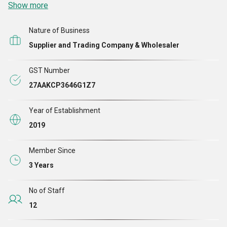
Show more
के नाते यह हमारा कर्तव्य है। हम फीडबैक देने और प्राप्त सुझावों को
अपने भागीदारों के साथ साझा करने के लिए भी तैयार हैं ताकि वे
Nature of Business
तदनुसार उत्पाद की गुणवत्ता बढ़ा सकें।
Supplier and Trading Company & Wholesaler
GST Number
27AAKCP3646G1Z7
Year of Establishment
2019
Member Since
3 Years
No of Staff
12