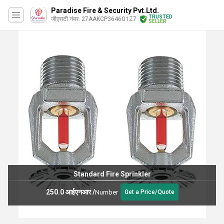
Paradise Fire & Security Pvt.Ltd.
TRUSTED
जीएसटी नंबर. 27AAKCP3646G1Z7
SELLER
Standard Fire Sprinkler
250.0 आईएनआर
/
Number
Get a Price/Quote