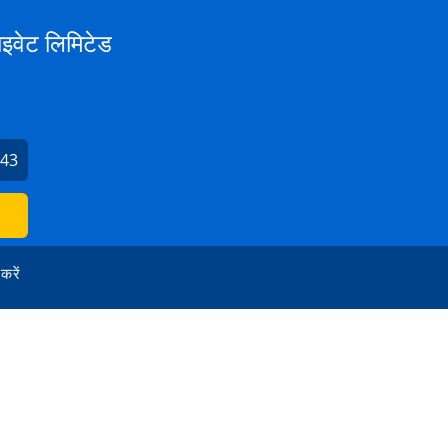
राइवेट लिमिटेड
043
 करें