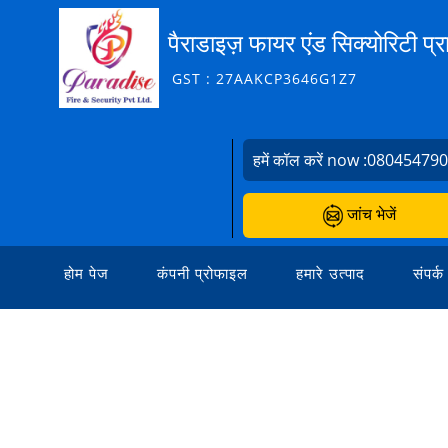
पैराडाइज़ फायर एंड सिक्योरिटी प्
GST : 27AAKCP3646G1Z7
हमें कॉल करें now :
08045479
जांच भेजें
होम पेज
कंपनी प्रोफाइल
हमारे उत्पाद
संपर्क